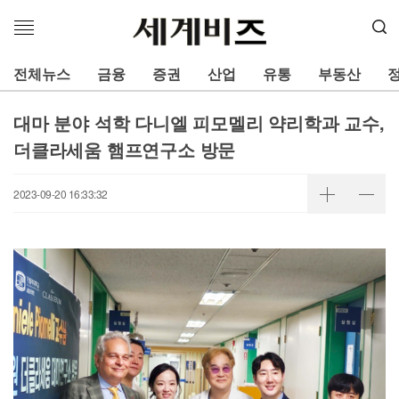
메
뉴
열
전체뉴스
금융
증권
산업
유통
부동산
기
대마 분야 석학 다니엘 피모멜리 약리학과 교수,
더클라세움 햄프연구소 방문
2023-09-20 16:33:32