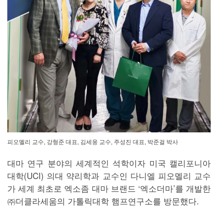
피오멜리 교수, 강형준 대표, 김세웅 교수, 주성진 대표, 박준걸 박사
대마 연구 분야의 세계적인 석학이자 미국 캘리포니아
대학(UCI) 의대 약리학과 교수인 다니엘 피오멜리 교수
가 세계 최초로 엑소좀 대마 브랜드 ‘엑소더마’를 개발한
㈜더클라세움의 가톨릭대학 햄프연구소를 방문했다.