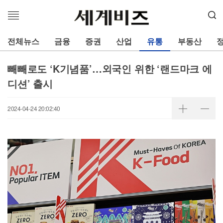
메
뉴
열
전체뉴스
금융
증권
산업
유통
부동산
기
빼빼로도 ‘K기념품’…외국인 위한 ‘랜드마크 에
디션’ 출시
2024-04-24 20:02:40