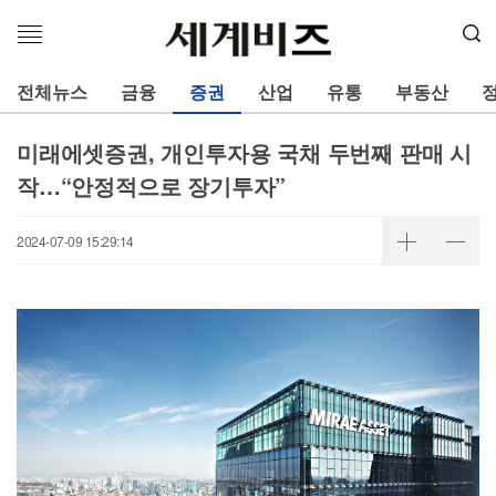
메
뉴
열
전체뉴스
금융
증권
산업
유통
부동산
기
미래에셋증권, 개인투자용 국채 두번째 판매 시
작…“안정적으로 장기투자”
2024-07-09 15:29:14