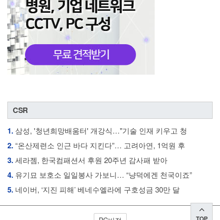
CSR
1.
삼성, '청년희망배움터' 개강식…"기술 인재 키우고 청
2.
“온산제련소 인근 바다 지킨다”… 고려아연, 1억원 후
3.
세라젬, 한국컴패션서 후원 20주년 감사패 받아
4.
유기묘 보호소 일일봉사 가보니… “냥덕에겐 천국이죠”
5.
네이버, ‘지진 피해’ 베네수엘라에 구호성금 30만 달
TOP
PC버전