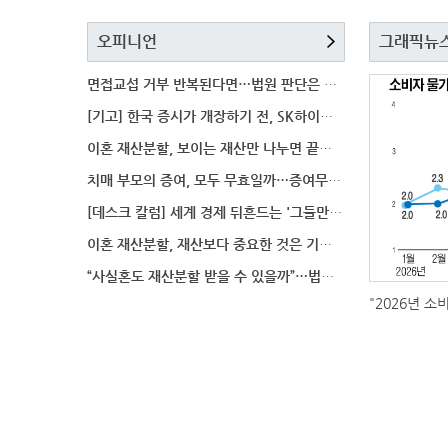
오피니언
그래픽뉴
면접교섭 거부 반복된다면…법원 판단은 달라질까
[기고] 한국 증시가 개장하기 전, SK하이닉스 가격은
이혼 재산분할, 보이는 재산만 나누면 끝일까…숨겨진 자
치매 부모의 증여, 모두 무효일까…증여무효 분쟁에서 법
[데스크 칼럼] 세계 경제 뒤흔드는 '그들만의 언어'
이혼 재산분할, 재산보다 중요한 것은 기여도 입증
“사실혼도 재산분할 받을 수 있을까”…법원이 살펴보는
"2026년 소