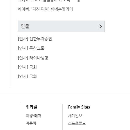
네이버, ‘지진 피해’ 베네수엘라에
인물
[인사] 신한투자증권
[인사] 두산그룹
[인사] 라이나생명
[인사] 국회
[인사] 국회
워라밸
Family Sites
여행/레저
세계일보
자동차
스포츠월드