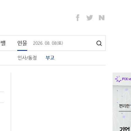
라밸
인물
2026
.
08
.
08
(토)
인사/동정
부고