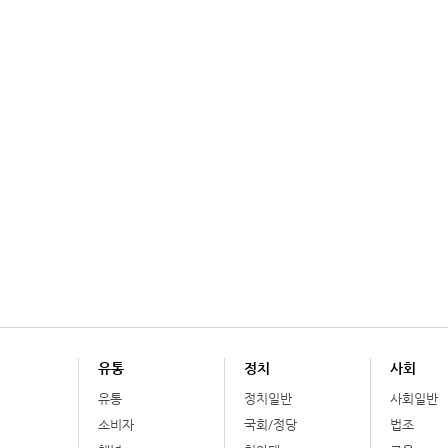
유통
정치
사회
유통
정치일반
사회일반
소비자
국회/정당
법조