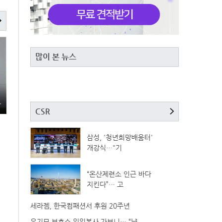
많이 본 뉴스
총
CSR
삼성, '청년희망배움터'
개강식…"기
“온산제련소 인근 바다
지킨다”… 고
세라젬, 한국컴패션서 후원 20주년
유기묘 보호소 일일봉사 가보니… “냥