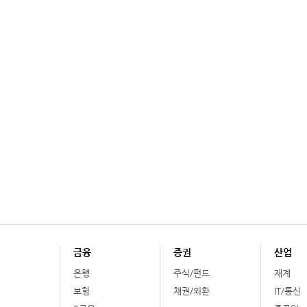
금융
증권
산업
은행
주식/펀드
재계
보험
채권/외환
IT/통신