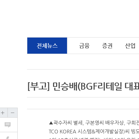
전체뉴스
금융
증권
산업
[부고] 민승배(BGF리테일 대
▲곽수자씨 별세, 구본영씨 배우자상, 구희진
TCO KOREA 시스템&제어개발실장)씨 빙모