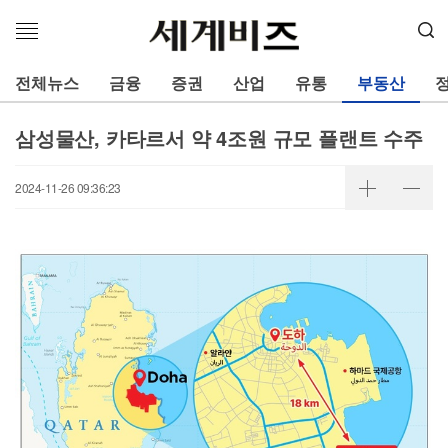
메
뉴
열
전체뉴스
금융
증권
산업
유통
부동산
기
삼성물산, 카타르서 약 4조원 규모 플랜트 수주
2024-11-26 09:36:23