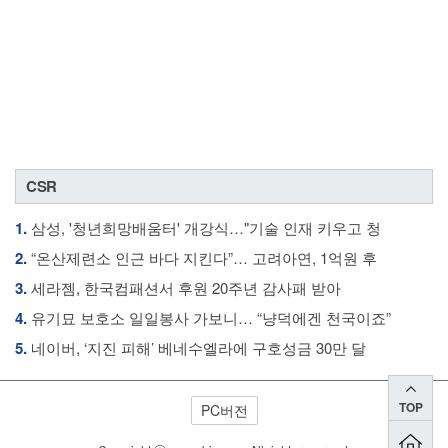
CSR
1.
삼성, '청년희망배움터' 개강식…"기술 인재 키우고 청
2.
“온산제련소 인근 바다 지킨다”… 고려아연, 1억원 후
3.
세라젬, 한국컴패션서 후원 20주년 감사패 받아
4.
유기묘 보호소 일일봉사 가보니… “냥덕에겐 천국이죠”
5.
네이버, ‘지진 피해’ 베네수엘라에 구호성금 30만 달
TOP
PC버전