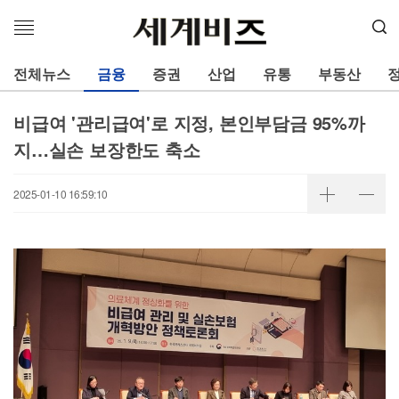
메
뉴
열
전체뉴스
금융
증권
산업
유통
부동산
기
비급여 '관리급여'로 지정, 본인부담금 95%까
지…실손 보장한도 축소
2025-01-10 16:59:10