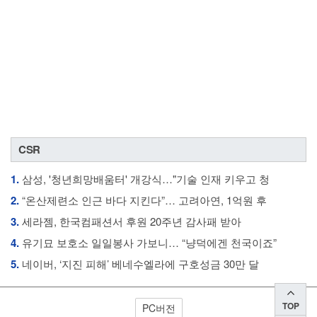
CSR
1.
삼성, '청년희망배움터' 개강식…"기술 인재 키우고 청
2.
“온산제련소 인근 바다 지킨다”… 고려아연, 1억원 후
3.
세라젬, 한국컴패션서 후원 20주년 감사패 받아
4.
유기묘 보호소 일일봉사 가보니… “냥덕에겐 천국이죠”
5.
네이버, ‘지진 피해’ 베네수엘라에 구호성금 30만 달
TOP
PC버전