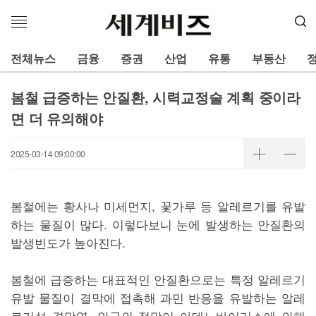
메
뉴
열
전체뉴스
금융
증권
산업
유통
부동산
기
봄철 급증하는 안질환, 시력교정술 계획 중이라
면 더 유의해야
2025-03-14 09:00:00
봄철에는 황사나 미세먼지, 꽃가루 등 알레르기를 유발
하는 물질이 많다. 이렇다보니 눈에 발생하는 안질환의
발생빈도가 높아진다.
봄철에 급증하는 대표적인 안질환으로는 특정 알레르기
유발 물질이 결막에 접촉해 과민 반응을 유발하는 알레
르기성 결막염, 안구의 점막이 아데노바이러스에 의해