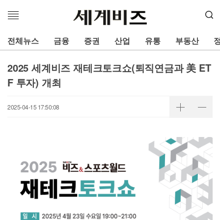
메
뉴
열
전체뉴스
금융
증권
산업
유통
부동산
기
2025 세계비즈 재테크토크쇼(퇴직연금과 美 ET
F 투자) 개최
2025-04-15 17:50:08