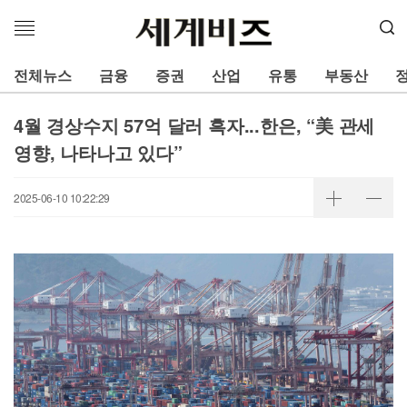
메
뉴
열
전체뉴스
금융
증권
산업
유통
부동산
기
4월 경상수지 57억 달러 흑자...한은, “美 관세
영향, 나타나고 있다”
2025-06-10 10:22:29