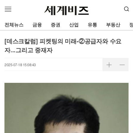
메
뉴
열
전체뉴스
금융
증권
산업
유통
부동산
기
[데스크칼럼] 피켓팅의 미래-②공급자와 수요
자...그리고 중재자
2025-07-18 15:08:43