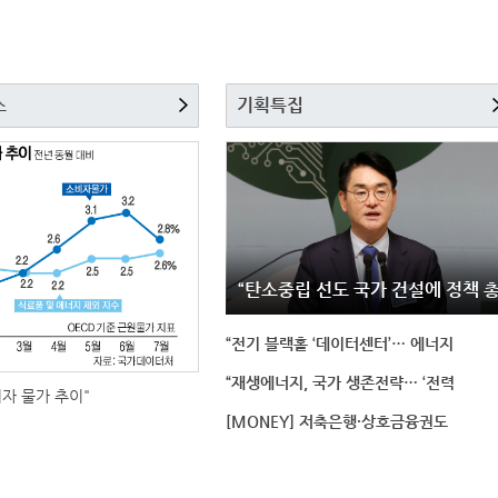
스
기획특집
“탄소중립 선도 국가 건설에 정책 
“전기 블랙홀 ‘데이터센터’… 에너지
“재생에너지, 국가 생존전략… ‘전력
비자 물가 추이"
[MONEY] 저축은행·상호금융권도