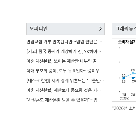
오피니언
그래픽뉴
면접교섭 거부 반복된다면…법원 판단은 달라질까
[기고] 한국 증시가 개장하기 전, SK하이닉스 가격은
이혼 재산분할, 보이는 재산만 나누면 끝일까…숨겨진 자
치매 부모의 증여, 모두 무효일까…증여무효 분쟁에서 법
[데스크 칼럼] 세계 경제 뒤흔드는 '그들만의 언어'
이혼 재산분할, 재산보다 중요한 것은 기여도 입증
“사실혼도 재산분할 받을 수 있을까”…법원이 살펴보는
"2026년 소