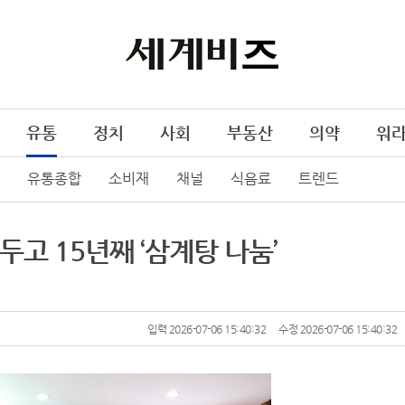
유통
정치
사회
부동산
의약
워
유통종합
소비재
채널
식음료
트렌드
두고 15년째 ‘삼계탕 나눔’
입력 2026-07-06 15:40:32
수정 2026-07-06 15:40:32