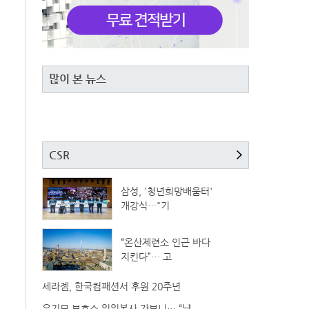
많이 본 뉴스
CSR
삼성, '청년희망배움터'
개강식…"기
“온산제련소 인근 바다
지킨다”… 고
세라젬, 한국컴패션서 후원 20주년
유기묘 보호소 일일봉사 가보니… “냥