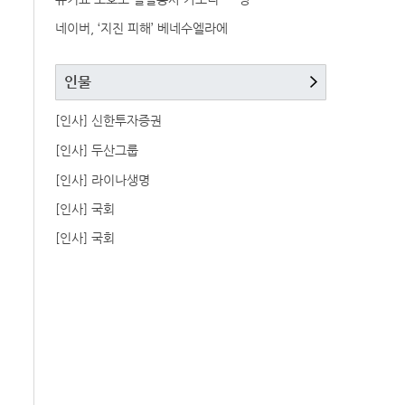
네이버, ‘지진 피해’ 베네수엘라에
인물
[인사] 신한투자증권
[인사] 두산그룹
[인사] 라이나생명
[인사] 국회
[인사] 국회