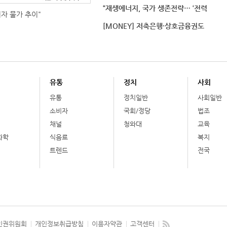
“재생에너지, 국가 생존전략… ‘전력
비자 물가 추이"
[MONEY] 저축은행·상호금융권도
유통
정치
사회
유통
정치일반
사회일반
소비자
국회/정당
법조
채널
청와대
교육
화학
식음료
복지
트렌드
전국
인권위원회
개인정보취급방침
이용자약관
고객센터