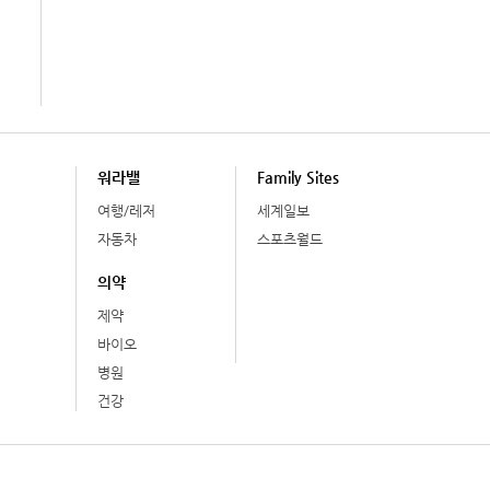
워라밸
Family Sites
여행/레저
세계일보
자동차
스포츠월드
의약
제약
바이오
병원
건강