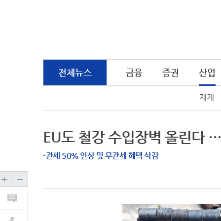
전체뉴스
금융
증권
산업
재계
EU도 철강 수입장벽 올린다 …
-관세 50％ 인상 및 무관세 혜택 삭감