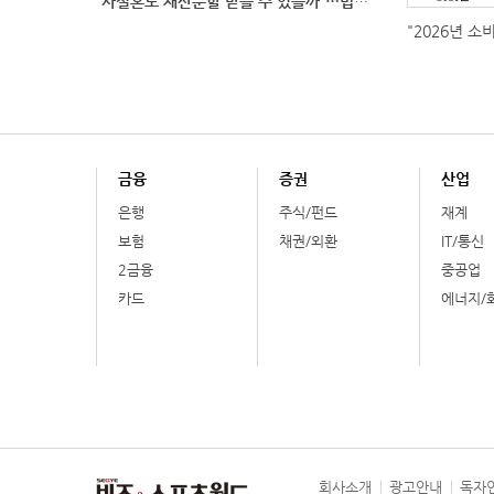
“사실혼도 재산분할 받을 수 있을까”…법원이 살펴보는
"2026년 소
금융
증권
산업
은행
주식/펀드
재계
보험
채권/외환
IT/통신
2금융
중공업
카드
에너지/
회사소개
광고안내
독자