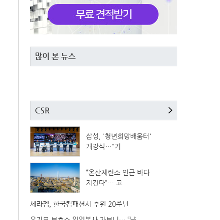
많이 본 뉴스
CSR
삼성, '청년희망배움터'
개강식…"기
“온산제련소 인근 바다
지킨다”… 고
세라젬, 한국컴패션서 후원 20주년
유기묘 보호소 일일봉사 가보니… “냥