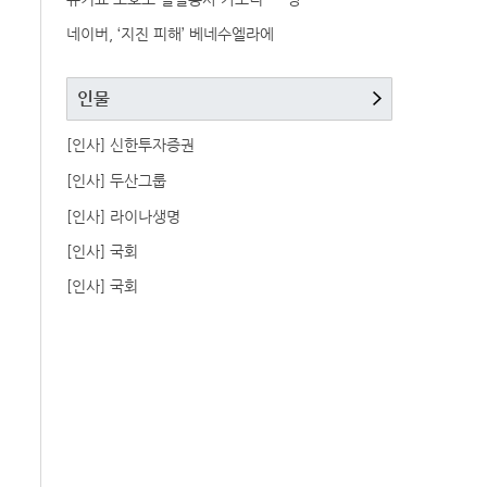
네이버, ‘지진 피해’ 베네수엘라에
인물
[인사] 신한투자증권
[인사] 두산그룹
[인사] 라이나생명
[인사] 국회
[인사] 국회