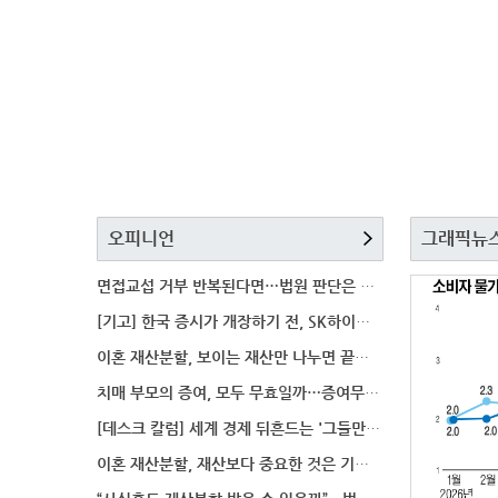
오피니언
그래픽뉴
면접교섭 거부 반복된다면…법원 판단은 달라질까
[기고] 한국 증시가 개장하기 전, SK하이닉스 가격은
이혼 재산분할, 보이는 재산만 나누면 끝일까…숨겨진 자
치매 부모의 증여, 모두 무효일까…증여무효 분쟁에서 법
[데스크 칼럼] 세계 경제 뒤흔드는 '그들만의 언어'
이혼 재산분할, 재산보다 중요한 것은 기여도 입증