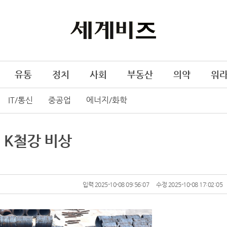
유통
정치
사회
부동산
의약
워
IT/통신
중공업
에너지/화학
 K철강 비상
입력 2025-10-08 09:56:07
수정 2025-10-08 17:02:05