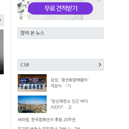
많이 본 뉴스
CSR
총
삼성, '청년희망배움터'
개강식…"기
“온산제련소 인근 바다
지킨다”… 고
세라젬, 한국컴패션서 후원 20주년
유기묘 보호소 일일봉사 가보니… “냥