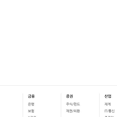
금융
증권
산업
은행
주식/펀드
재계
보험
채권/외환
IT/통신