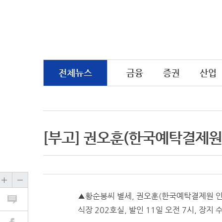
전체뉴스
금융
증권
산업
[부고] 권오훈(한국예탁결제원
▲황순봉씨 별세, 권오훈(한국예탁결제원 인
식장 202호실, 발인 11일 오전 7시, 장지 수