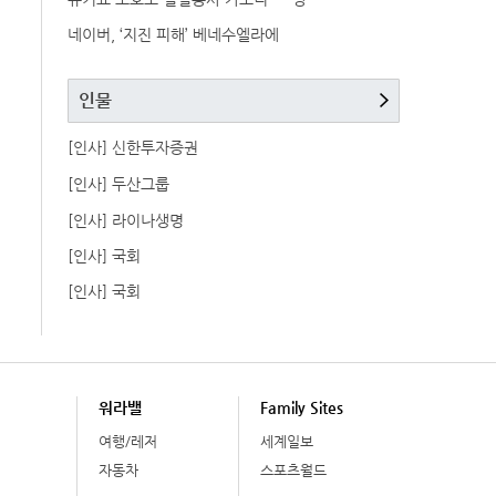
네이버, ‘지진 피해’ 베네수엘라에
인물
[인사] 신한투자증권
[인사] 두산그룹
[인사] 라이나생명
[인사] 국회
[인사] 국회
워라밸
Family Sites
여행/레저
세계일보
자동차
스포츠월드