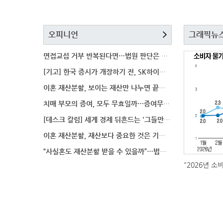
오피니언
그래픽뉴
면접교섭 거부 반복된다면…법원 판단은 달라질까
[기고] 한국 증시가 개장하기 전, SK하이닉스 가격은
이혼 재산분할, 보이는 재산만 나누면 끝일까…숨겨진 자
치매 부모의 증여, 모두 무효일까…증여무효 분쟁에서 법
[데스크 칼럼] 세계 경제 뒤흔드는 '그들만의 언어'
이혼 재산분할, 재산보다 중요한 것은 기여도 입증
“사실혼도 재산분할 받을 수 있을까”…법원이 살펴보는
"2026년 소