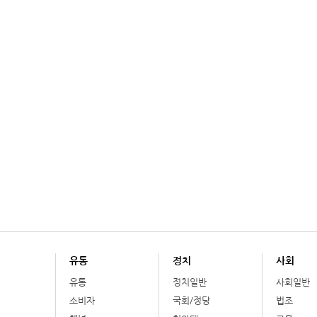
유통
정치
사회
유통
정치일반
사회일반
소비자
국회/정당
법조