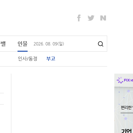
라밸
인물
2026
.
08
.
09
(일)
인사/동정
부고