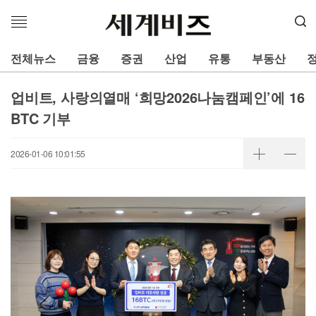
메
뉴
열
전체뉴스
금융
증권
산업
유통
부동산
기
업비트, 사랑의열매 ‘희망2026나눔캠페인’에 16
BTC 기부
2026-01-06 10:01:55