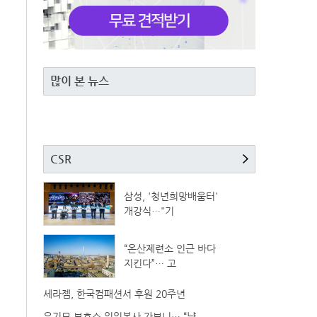
많이 본 뉴스
CSR
삼성, '청년희망배움터'
개강식…"기
“온산제련소 인근 바다
지킨다”… 고
세라젬, 한국컴패션서 후원 20주년
유기묘 보호소 일일봉사 가보니… “냥