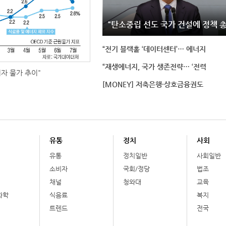
“탄소중립 선도 국가 건설에 정책 
“전기 블랙홀 ‘데이터센터’… 에너지
“재생에너지, 국가 생존전략… ‘전력
비자 물가 추이"
[MONEY] 저축은행·상호금융권도
유통
정치
사회
유통
정치일반
사회일반
소비자
국회/정당
법조
채널
청와대
교육
화학
식음료
복지
트렌드
전국