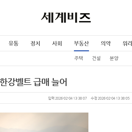
유통
정치
사회
부동산
의약
워
주택
건설
분양
 한강벨트 급매 늘어
입력 2026-02-04 13:38:07
수정 2026-02-04 13:38:05