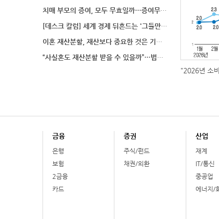
치매 부모의 증여, 모두 무효일까…증여무효 분쟁에서 법
[데스크 칼럼] 세계 경제 뒤흔드는 '그들만의 언어'
이혼 재산분할, 재산보다 중요한 것은 기여도 입증
“사실혼도 재산분할 받을 수 있을까”…법원이 살펴보는
"2026년 소
금융
증권
산업
은행
주식/펀드
재계
보험
채권/외환
IT/통신
2금융
중공업
카드
에너지/