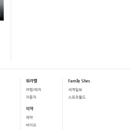
총
워라밸
Family Sites
여행/레저
세계일보
자동차
스포츠월드
의약
제약
바이오