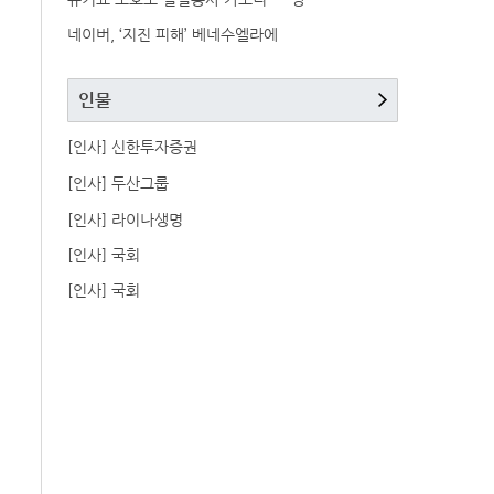
네이버, ‘지진 피해’ 베네수엘라에
인물
[인사] 신한투자증권
[인사] 두산그룹
[인사] 라이나생명
[인사] 국회
[인사] 국회