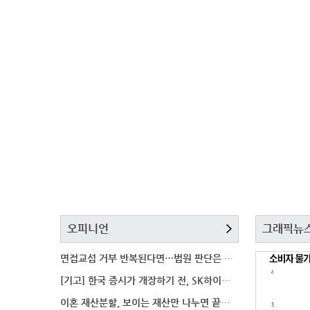
오피니언
그래픽뉴
면접교섭 거부 반복된다면…법원 판단은 달라질까
[기고] 한국 증시가 개장하기 전, SK하이닉스 가격은
이혼 재산분할, 보이는 재산만 나누면 끝일까…숨겨진 자