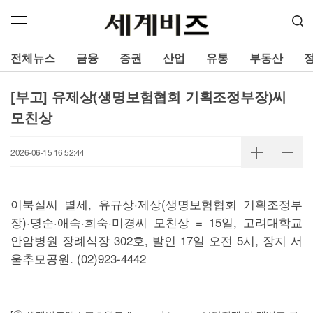
메
뉴
열
전체뉴스
금융
증권
산업
유통
부동산
기
[부고] 유제상(생명보험협회 기획조정부장)씨
모친상
2026-06-15 16:52:44
이북실씨 별세, 유규상·제상(생명보험협회 기획조정부
장)·명순·애숙·희숙·미경씨 모친상 = 15일, 고려대학교
안암병원 장례식장 302호, 발인 17일 오전 5시, 장지 서
울추모공원. (02)923-4442