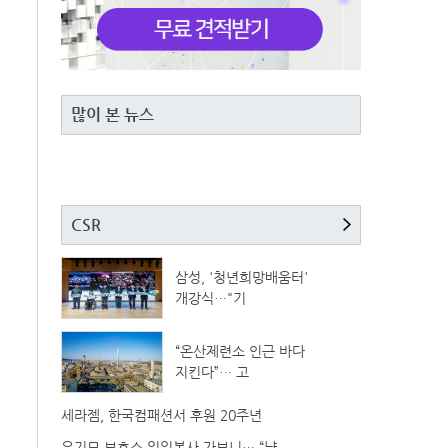
많이 본 뉴스
CSR
삼성, '청년희망배움터'
개강식…"기
“온산제련소 인근 바다
지킨다”… 고
세라젬, 한국컴패션서 후원 20주년
유기묘 보호소 일일봉사 가보니… “냥