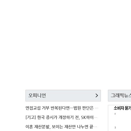
오피니언
그래픽뉴
면접교섭 거부 반복된다면…법원 판단은 달라질까
[기고] 한국 증시가 개장하기 전, SK하이닉스 가격은
이혼 재산분할, 보이는 재산만 나누면 끝일까…숨겨진 자