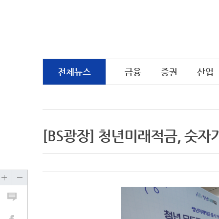
전체뉴스
금융
증권
산업
[BS광장] 청년미래적금, 숫자