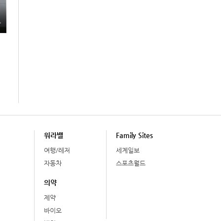
총
워라밸
Family Sites
여행/레저
세계일보
자동차
스포츠월드
의약
제약
바이오