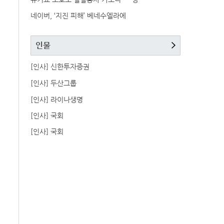
네이버, ‘지진 피해’ 베네수엘라에
인물
[인사] 신한투자증권
[인사] 두산그룹
[인사] 라이나생명
[인사] 국회
[인사] 국회