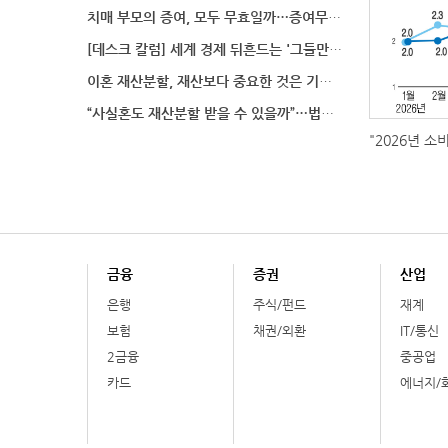
치매 부모의 증여, 모두 무효일까…증여무효 분쟁에서 법
[데스크 칼럼] 세계 경제 뒤흔드는 '그들만의 언어'
이혼 재산분할, 재산보다 중요한 것은 기여도 입증
“사실혼도 재산분할 받을 수 있을까”…법원이 살펴보는
"2026년 소
금융
증권
산업
은행
주식/펀드
재계
보험
채권/외환
IT/통신
2금융
중공업
카드
에너지/