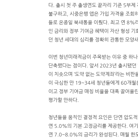
다. 출시 첫 주 출생연도 끝자리 기준 5부제
불구하고, 시중은행 앱은 가입 자격을 조회
들로 온종일 북새통을 이뤘다. 최고 연 8%
인 금리와 정부 기여금 혜택이 자산 형성 기
던 청년 세대의 심리를 정확히 관통한 모양새
이번 청년미래적금이 주목받는 이유 중 하나는
단축했다는 점이다. 앞서 2023년 출시됐던
이 치솟으며 ‘도약 없는 도약계좌’라는 비판을
이 극심한 만 19~34세 청년들에게 60개월
이고 정부 기여금 매칭 비율을 대폭 끌어올
평가할 만하다.
청년들을 움직인 결정적 요인은 단연 압도적인
연 5.0%의 기본 고정금리를 제공한다. 여
연 7.0~8.0%의 금리가 완성된다. 매월 한