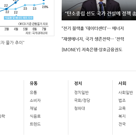
“탄소중립 선도 국가 건설에 정책 
“전기 블랙홀 ‘데이터센터’… 에너지
“재생에너지, 국가 생존전략… ‘전력
비자 물가 추이"
[MONEY] 저축은행·상호금융권도
유통
정치
사회
유통
정치일반
사회일반
소비자
국회/정당
법조
채널
청와대
교육
화학
식음료
복지
트렌드
전국