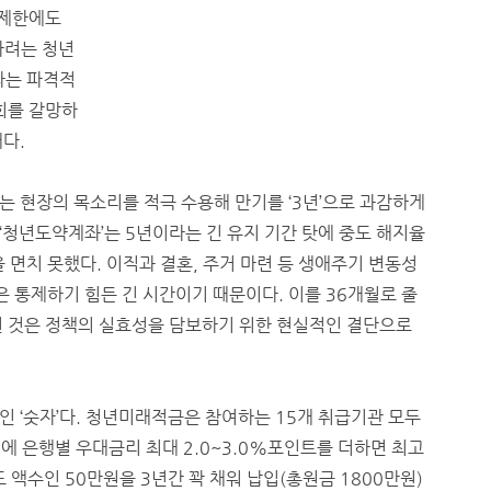
 제한에도
하려는 청년
라는 파격적
회를 갈망하
다.
 현장의 목소리를 적극 수용해 만기를 ‘3년’으로 과감하게
 ‘청년도약계좌’는 5년이라는 긴 유지 기간 탓에 중도 해지율
 면치 못했다. 이직과 결혼, 주거 마련 등 생애주기 변동성
은 통제하기 힘든 긴 시간이기 때문이다. 이를 36개월로 줄
린 것은 정책의 실효성을 담보하기 위한 현실적인 결단으로
 ‘숫자’다. 청년미래적금은 참여하는 15개 취급기관 모두
기에 은행별 우대금리 최대 2.0~3.0%포인트를 더하면 최고
도 액수인 50만원을 3년간 꽉 채워 납입(총원금 1800만원)