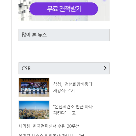
많이 본 뉴스
CSR
삼성, '청년희망배움터'
개강식…"기
“온산제련소 인근 바다
지킨다”… 고
세라젬, 한국컴패션서 후원 20주년
유기묘 보호소 일일봉사 가보니… “냥