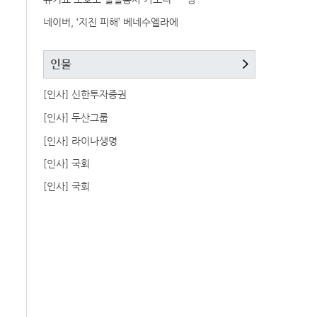
네이버, ‘지진 피해’ 베네수엘라에
인물
[인사] 신한투자증권
[인사] 두산그룹
[인사] 라이나생명
[인사] 국회
[인사] 국회