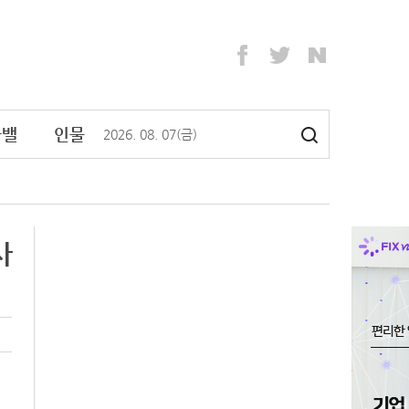
라밸
인물
2026
.
08
.
07
(금)
사