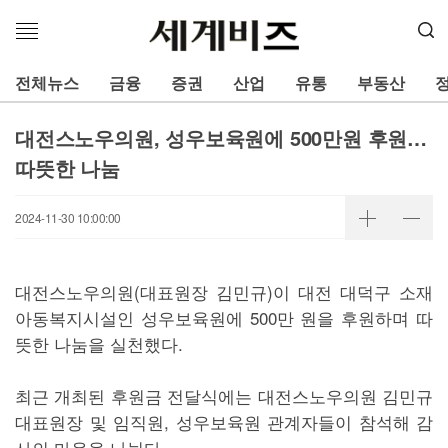
메
뉴
열
전체뉴스
금융
증권
산업
유통
부동산
기
대전스노우의원, 성우보육원에 500만원 후원…
따뜻한 나눔
2024-11-30 10:00:00
대전스노우의원(대표원장 김민규)이 대전 대덕구 소재
아동복지시설인 성우보육원에 500만 원을 후원하며 따
뜻한 나눔을 실천했다.
최근 개최된 후원금 전달식에는 대전스노우의원 김민규
대표원장 및 임직원, 성우보육원 관계자들이 참석해 감
사의 마음을 나눴다.