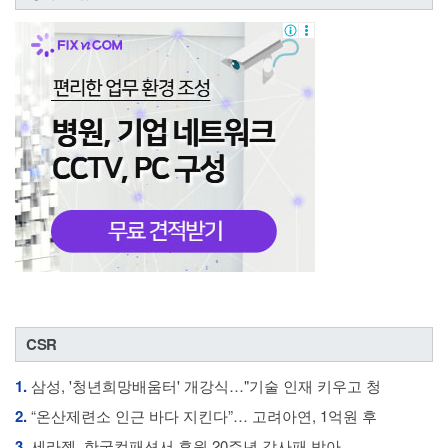
CSR
1.
삼성, '청년희망배움터' 개강식…"기술 인재 키우고 청
2.
“온산제련소 인근 바다 지킨다”… 고려아연, 1억원 후
3.
세라젬, 한국컴패션서 후원 20주년 감사패 받아