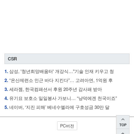
CSR
1.
삼성, '청년희망배움터' 개강식…"기술 인재 키우고 청
2.
“온산제련소 인근 바다 지킨다”… 고려아연, 1억원 후
3.
세라젬, 한국컴패션서 후원 20주년 감사패 받아
4.
유기묘 보호소 일일봉사 가보니… “냥덕에겐 천국이죠”
5.
네이버, ‘지진 피해’ 베네수엘라에 구호성금 30만 달
TOP
PC버전