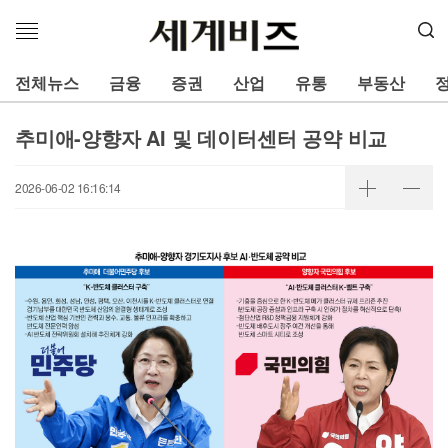
메
뉴
열
전체뉴스
금융
증권
산업
유통
부동산
기
추미애-양향자 AI 및 데이터센터 공약 비교
2026-06-02 16:16:14