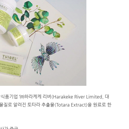
업 ‘㈜하라케케 리버(Harakeke River Limited, 대
로 알려진 토타라 추출물(Totara Extract)을 원료로 한
사가 중국