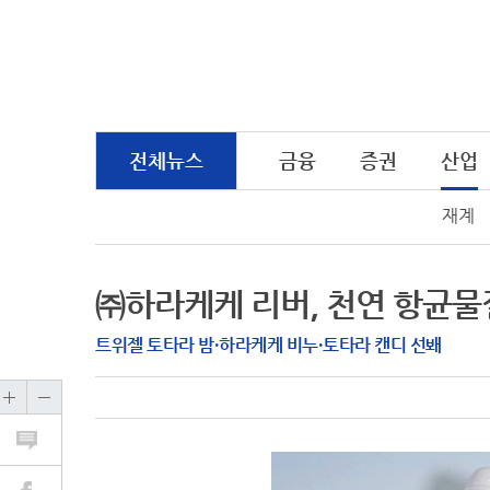
전체뉴스
금융
증권
산업
재계
㈜하라케케 리버, 천연 항균물질
트위젤 토타라 밤·하라케케 비누·토타라 캔디 선봬