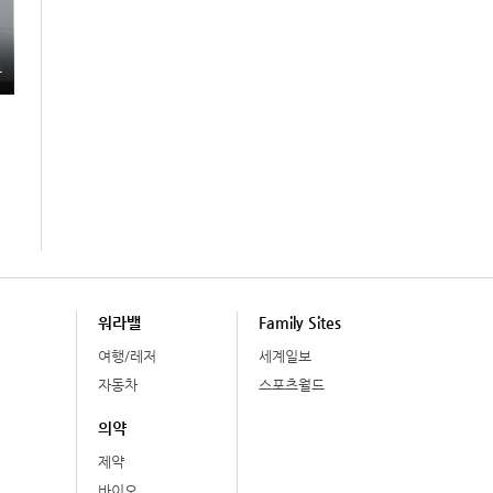
총
워라밸
Family Sites
여행/레저
세계일보
자동차
스포츠월드
의약
제약
바이오