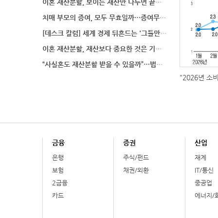
이혼 재산분할, 보이는 재산만 나누면 끝일까…숨겨진 자
치매 부모의 증여, 모두 무효일까…증여무효 분쟁에서 법
[데스크 칼럼] 세계 경제 뒤흔드는 '그들만의 언어'
이혼 재산분할, 재산보다 중요한 것은 기여도 입증
“사실혼도 재산분할 받을 수 있을까”…법원이 살펴보는
"2026년 소
금융
증권
산업
은행
주식/펀드
재계
보험
채권/외환
IT/통신
2금융
중공업
카드
에너지/