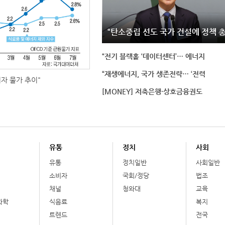
“탄소중립 선도 국가 건설에 정책 
“전기 블랙홀 ‘데이터센터’… 에너지
“재생에너지, 국가 생존전략… ‘전력
비자 물가 추이"
[MONEY] 저축은행·상호금융권도
유통
정치
사회
유통
정치일반
사회일반
소비자
국회/정당
법조
채널
청와대
교육
화학
식음료
복지
트렌드
전국