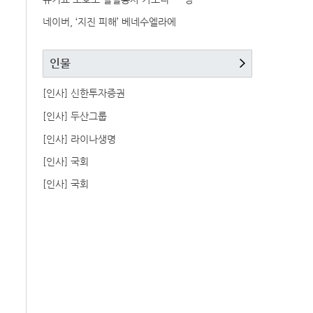
네이버, ‘지진 피해’ 베네수엘라에
인물
[인사] 신한투자증권
[인사] 두산그룹
[인사] 라이나생명
[인사] 국회
[인사] 국회