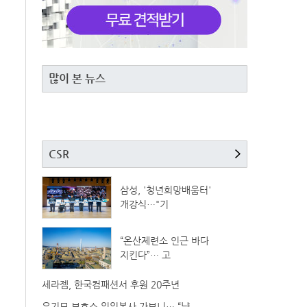
많이 본 뉴스
CSR
삼성, '청년희망배움터'
개강식…"기
“온산제련소 인근 바다
지킨다”… 고
세라젬, 한국컴패션서 후원 20주년
유기묘 보호소 일일봉사 가보니… “냥