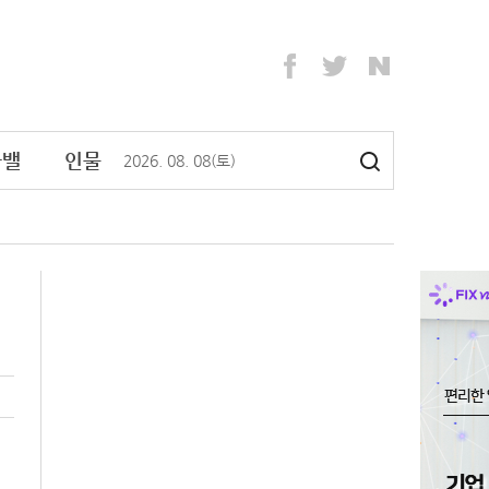
라밸
인물
2026
.
08
.
08
(토)
시