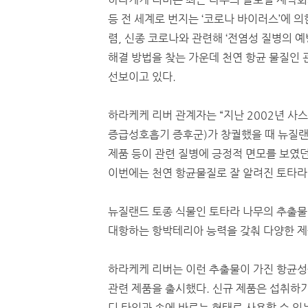
등 전 세계로 번지는 ‘코로나 바이러스’에 의
렴, 신종 코로나와 관련해 ‘전염성 질병의 예방
해결 방법을 찾는 가운데 천연 항균 물질인 
선보이고 있다.
하라케케 리버 관계자는 “지난 2002년 사스(S
증급성호흡기 증후군)가 창궐했을 때 뉴질
제품 등이 관련 질병에 긍정적 면모를 보였던
이번에는 천연 항균물질로 잘 알려진 토타라(T
뉴질랜드 토종 식물인 토타라 나무의 추출물인 
대항하는 항박테리아 능력을 갖춰 다양한 제
하라케케 리버는 이런 추출물이 가진 항균
관련 제품을 출시했다. 신규 제품은 섭취하기
디 타입과 손에 바르는 형태로 사용할 수 있는 