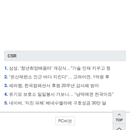
CSR
1.
삼성, '청년희망배움터' 개강식…"기술 인재 키우고 청
2.
“온산제련소 인근 바다 지킨다”… 고려아연, 1억원 후
3.
세라젬, 한국컴패션서 후원 20주년 감사패 받아
4.
유기묘 보호소 일일봉사 가보니… “냥덕에겐 천국이죠”
5.
네이버, ‘지진 피해’ 베네수엘라에 구호성금 30만 달
TOP
PC버전