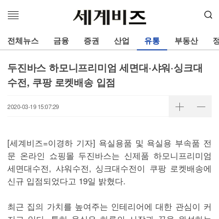
메
뉴
열
전체뉴스
금융
증권
산업
유통
부동산
기
두진바스 하모니프리미엄 세면대·샤워·싱크대
수전, 쿠팡 로켓배송 입점
2020-03-19 15:07:29
[세계비즈=이경하 기자] 욕실용품 및 욕실용 부속품 전
문 온라인 쇼핑몰 두진바스는 신제품 하모니프리미엄
세면대수전, 샤워수전, 싱크대수전이 쿠팡 로켓배송에
신규 입점되었다고 19일 밝혔다.
최근 집의 가치를 높여주는 인테리어에 대한 관심이 커
지고 있다. 특히 욕실은 하루의 시작과 끝을 완성하는