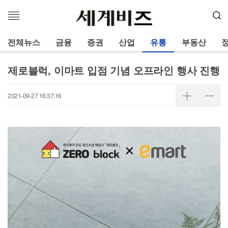
메
뉴
열
전체뉴스
금융
증권
산업
유통
부동산
기
제로블럭, 이마트 입점 기념 오프라인 행사 진행
2021-09-27 16:37:16