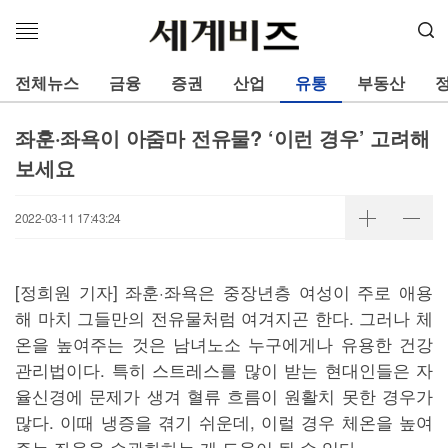
메
뉴
열
전체뉴스
금융
증권
산업
유통
부동산
기
좌훈·좌욕이 아줌마 전유물? ‘이런 경우’ 고려해
보세요
2022-03-11 17:43:24
[정희원 기자] 좌훈·좌욕은 중장년층 여성이 주로 애용
해 마치 그들만의 전유물처럼 여겨지곤 한다. 그러나 체
온을 높여주는 것은 남녀노소 누구에게나 유용한 건강
관리법이다. 특히 스트레스를 많이 받는 현대인들은 자
율신경에 문제가 생겨 혈류 흐름이 원활치 못한 경우가
많다. 이때 냉증을 겪기 쉬운데, 이럴 경우 체온을 높여
주는 좌욕을 습관화하는 게 도움이 될 수 있다.