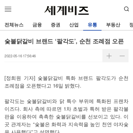
메
뉴
열
전체뉴스
금융
증권
산업
유통
부동산
기
숯불닭갈비 브랜드 ‘팔각도’, 순천 조례점 오픈
2022-05-16 17:56:46
[정희원 기자] 숯불닭갈비 특화 브랜드 팔각도가 순천
조례점을 오픈했다고 16일 밝혔다.
팔각도는 숯불닭갈비와 닭 특수 부위에 특화된 프랜차
이즈다. 회사 측에 따르면 1차 초벌과 특허 받은 팔각불
판을 이용하여 촉촉한 숯불닭갈비를 선보이고 있다. 이
곳 관계자는 “숯불은 화력과 지속력을 높인 천연 야자숯
을 사용했다”고 설명했다.