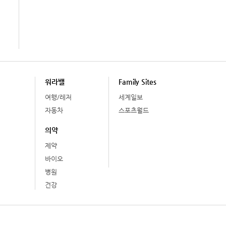
워라밸
Family Sites
여행/레저
세계일보
자동차
스포츠월드
의약
제약
바이오
병원
건강