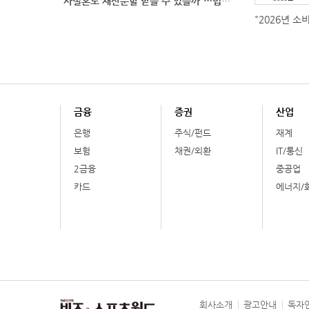
“사실혼도 재산분할 받을 수 있을까”…법원이 살펴보는
"2026년 소
금융
증권
산업
은행
주식/펀드
재계
보험
채권/외환
IT/통신
2금융
중공업
카드
에너지/
회사소개
광고안내
독자