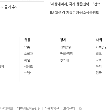
“재생에너지, 국가 생존전략… ‘전력
비자 물가 추이"
[MONEY] 저축은행·상호금융권도
유통
정치
사회
유통
정치일반
사회일반
소비자
국회/정당
법조
채널
청와대
교육
화학
식음료
복지
트렌드
전국
인권위원회
개인정보취급방침
이용자약관
고객센터