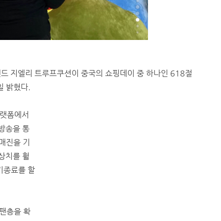
랜드 지엘리 트루프쿠션이 중국의 쇼핑데이 중 하나인 618절
일 밝혔다.
플랫폼에서
 방송을 통
 매진을 기
예상치를 훨
기종료를 할
 팬층을 확