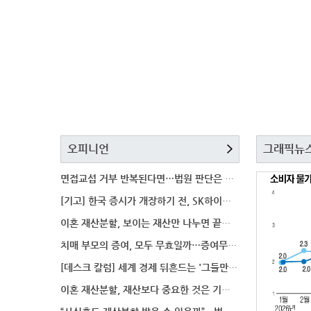
오피니언
그래픽뉴
면접교섭 거부 반복된다면…법원 판단은 달라질까
[기고] 한국 증시가 개장하기 전, SK하이닉스 가격은
이혼 재산분할, 보이는 재산만 나누면 끝일까…숨겨진 자
치매 부모의 증여, 모두 무효일까…증여무효 분쟁에서 법
[데스크 칼럼] 세계 경제 뒤흔드는 '그들만의 언어'
이혼 재산분할, 재산보다 중요한 것은 기여도 입증