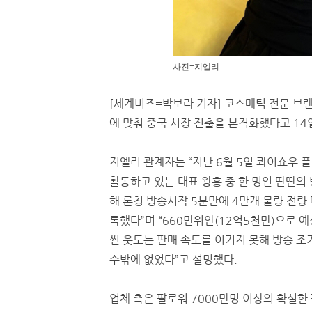
사진=지엘리
[세계비즈=박보라 기자] 코스메틱 전문 브
에 맞춰 중국 시장 진출을 본격화했다고 14
지엘리 관계자는 “지난 6월 5일 콰이쇼우 
활동하고 있는 대표 왕홍 중 한 명인 딴딴의
해 론칭 방송시작 5분만에 4만개 물량 전량
록했다”며 “660만위안(12억5천만)으로 
씬 웃도는 판매 속도를 이기지 못해 방송 조
수밖에 없었다”고 설명했다.
업체 측은 팔로워 7000만명 이상의 확실한