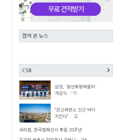
많이 본 뉴스
CSR
삼성, '청년희망배움터'
개강식…"기
“온산제련소 인근 바다
지킨다”… 고
세라젬, 한국컴패션서 후원 20주년
유기묘 보호소 일일봉사 가보니… “냥