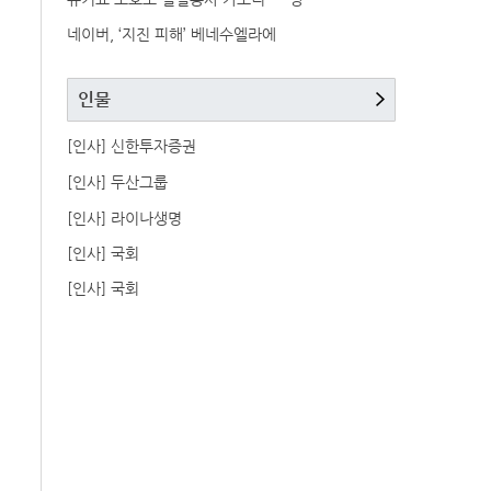
네이버, ‘지진 피해’ 베네수엘라에
인물
[인사] 신한투자증권
[인사] 두산그룹
[인사] 라이나생명
[인사] 국회
[인사] 국회