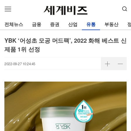
메
뉴
열
전체뉴스
금융
증권
산업
유통
부동산
기
YBK ‘어성초 모공 머드팩’, 2022 화해 베스트 신
제품 1위 선정
2022-09-27 10:24:45