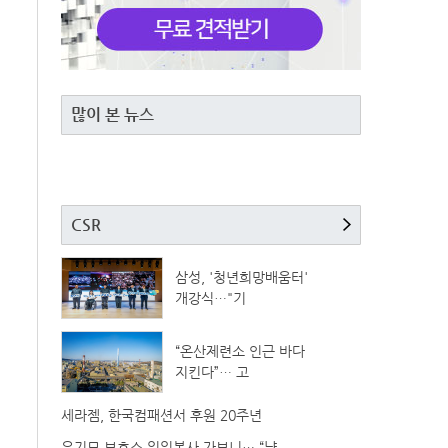
많이 본 뉴스
CSR
삼성, '청년희망배움터'
개강식…"기
“온산제련소 인근 바다
지킨다”… 고
세라젬, 한국컴패션서 후원 20주년
유기묘 보호소 일일봉사 가보니… “냥