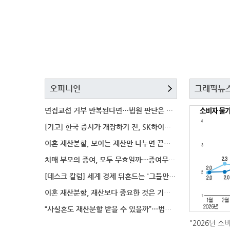
오피니언
그래픽뉴
면접교섭 거부 반복된다면…법원 판단은 달라질까
[기고] 한국 증시가 개장하기 전, SK하이닉스 가격은
이혼 재산분할, 보이는 재산만 나누면 끝일까…숨겨진 자
치매 부모의 증여, 모두 무효일까…증여무효 분쟁에서 법
[데스크 칼럼] 세계 경제 뒤흔드는 '그들만의 언어'
이혼 재산분할, 재산보다 중요한 것은 기여도 입증
“사실혼도 재산분할 받을 수 있을까”…법원이 살펴보는
"2026년 소