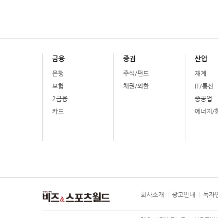
금융
증권
산업
은행
주식/펀드
재계
보험
채권/외환
IT/통신
2금융
중공업
카드
에너지/
회사소개
광고안내
독자