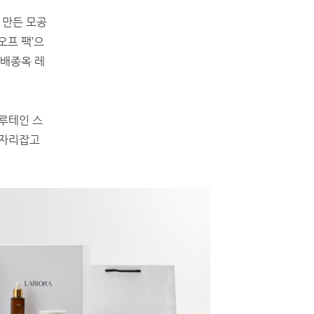
 만든 모공
오프 팩’으
‘배종옥 레
‘루테인 스
 자리잡고