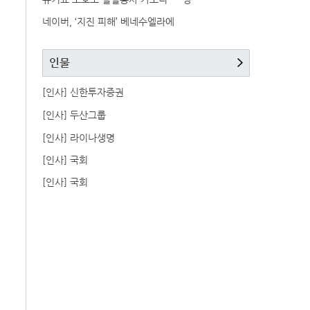
네이버, ‘지진 피해’ 베네수엘라에
인물
[인사] 신한투자증권
[인사] 두산그룹
[인사] 라이나생명
[인사] 국회
[인사] 국회