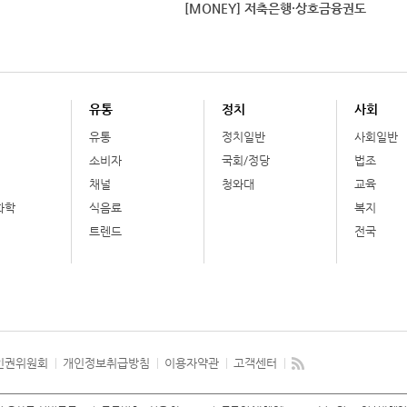
[MONEY] 저축은행·상호금융권도
유통
정치
사회
유통
정치일반
사회일반
소비자
국회/정당
법조
채널
청와대
교육
화학
식음료
복지
트렌드
전국
인권위원회
개인정보취급방침
이용자약관
고객센터