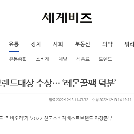
유통
정치
사회
부동산
의약
워
유통종합
소비재
채널
식음료
트렌드
랜드대상 수상… ‘레몬꿀팩 덕분’
입력 2022-12-13 11:43:32
수정 2022-12-13 14:19:11
드 ‘라비오라’가 ‘2022 한국소비자베스트브랜드 화장품부