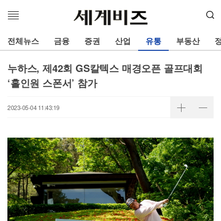
메
뉴
열
전체뉴스
금융
증권
산업
유통
부동산
기
누하스, 제42회 GS칼텍스 매경오픈 골프대회
‘홀인원 스폰서’ 참가
2023-05-04 11:43:19