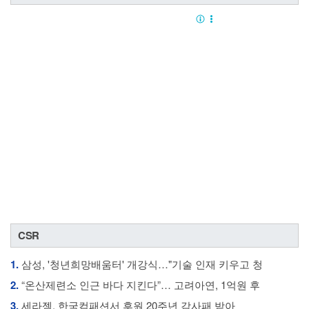
CSR
1.
삼성, '청년희망배움터' 개강식…"기술 인재 키우고 청
2.
“온산제련소 인근 바다 지킨다”… 고려아연, 1억원 후
3.
세라젬, 한국컴패션서 후원 20주년 감사패 받아