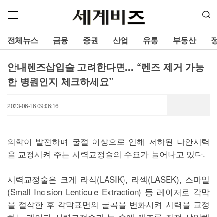
메
뉴
열
전체뉴스
금융
증권
산업
유통
부동산
기
안내렌즈삽입술 고려한다면... “렌즈 제거 가능
한 병원인지 체크하세요”
2023-06-16 09:06:16
의학이 발전하며 굴절 이상으로 인해 저하된 나안시력
을 교정시켜 주는 시력교정술의 수요가 늘어나고 있다.
시력교정술은 크게 라식(LASIK), 라섹(LASEK), 스마일
(Small Incision Lenticule Extraction) 등 레이저로 각막
을 절삭한 후 각막표면의 굴곡을 변화시켜 시력을 교정
하는 레이저 시력교정술과 눈 속에 렌즈를 직접 삽입해