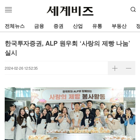
메
뉴
열
전체뉴스
금융
증권
산업
유통
부동산
기
한국투자증권, ALP 원우회 ‘사랑의 제빵 나눔’
실시
2024-02-26 12:52:35