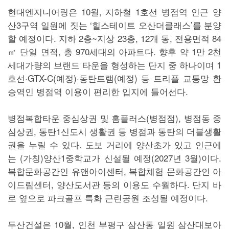
현대엔지니어링은 10월, 지하철 1호선 병점역 인근 양
산3구역 일원에 짓는 ‘힐스테이트 오산더클래스’를 분양
할 예정이다. 지하 2층~지상 23층, 12개 동, 전용면적 84
㎡ 단일 면적, 총 970세대의 아파트다. 향후 약 1만 2천
세대가량의 브랜드 타운을 형성하는 단지 중 하나이며 1
호선·GTX-C(예정)·동탄트램(예정) 등 트리플 교통망 환
승역인 병점역 이용이 편리한 입지에 들어선다.
병점복합타운 중심상권 및 홈플러스(병점점), 병점동 중
심상권, 동탄1신도시 생활권 등 병점과 동탄의 더블생활
권을 누릴 수 있다. 도보 거리에 양산초가 있고 인근에
는 (가칭)양산1중학교가 신설될 예정(2027년 3월)이다.
복합문화공간인 유앤아이센터, 복합체험 문화공간인 아
이드림센터, 양산도서관 등의 이용도 수월하다. 단지 바
로 옆으로 파크골프 특화 근린공원 조성될 예정이다.
두산건설은 10월, 인천 부평구 삼산동 일원 삼산대보아