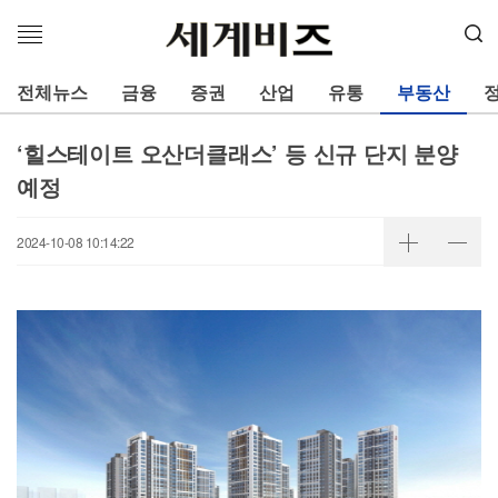
메
뉴
열
전체뉴스
금융
증권
산업
유통
부동산
기
‘힐스테이트 오산더클래스’ 등 신규 단지 분양
예정
2024-10-08 10:14:22