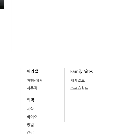
총
워라밸
Family Sites
여행/레저
세계일보
자동차
스포츠월드
의약
제약
바이오
병원
건강