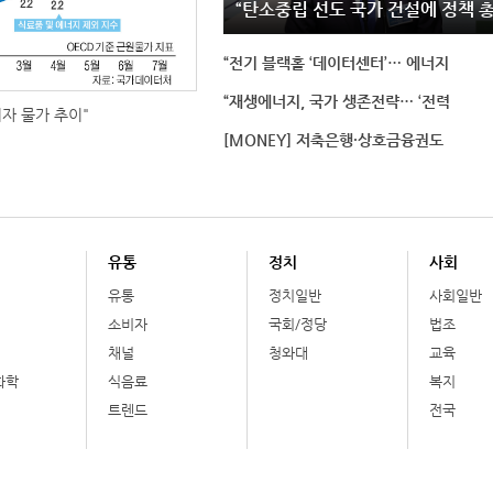
“탄소중립 선도 국가 건설에 정책 
“전기 블랙홀 ‘데이터센터’… 에너지
“재생에너지, 국가 생존전략… ‘전력
비자 물가 추이"
[MONEY] 저축은행·상호금융권도
유통
정치
사회
유통
정치일반
사회일반
소비자
국회/정당
법조
채널
청와대
교육
화학
식음료
복지
트렌드
전국