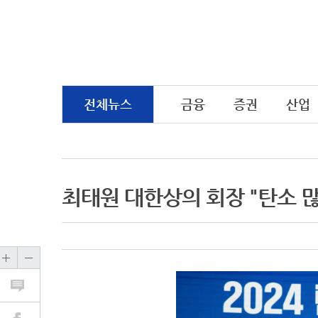
전체뉴스
금융
증권
산업
최태원 대한상의 회장 "탄소 