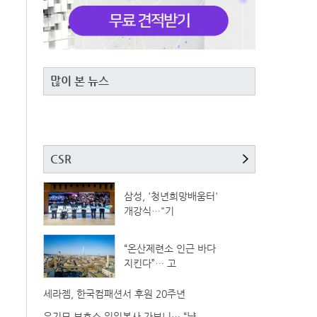
많이 본 뉴스
CSR
삼성, '청년희망배움터'
개강식…"기
“온산제련소 인근 바다
지킨다”… 고
세라젬, 한국컴패션서 후원 20주년
유기묘 보호소 일일봉사 가보니… “냥