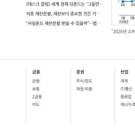
[데스크 칼럼] 세계 경제 뒤흔드는 '그들만의 언어'
이혼 재산분할, 재산보다 중요한 것은 기여도 입증
“사실혼도 재산분할 받을 수 있을까”…법원이 살펴보는
"2026년 소
금융
증권
산업
은행
주식/펀드
재계
보험
채권/외환
IT/통신
2금융
중공업
카드
에너지/