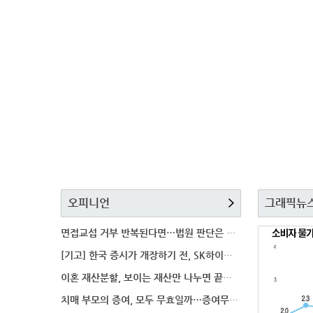
오피니언
그래픽뉴
면접교섭 거부 반복된다면…법원 판단은 달라질까
[기고] 한국 증시가 개장하기 전, SK하이닉스 가격은
이혼 재산분할, 보이는 재산만 나누면 끝일까…숨겨진 자
치매 부모의 증여, 모두 무효일까…증여무효 분쟁에서 법