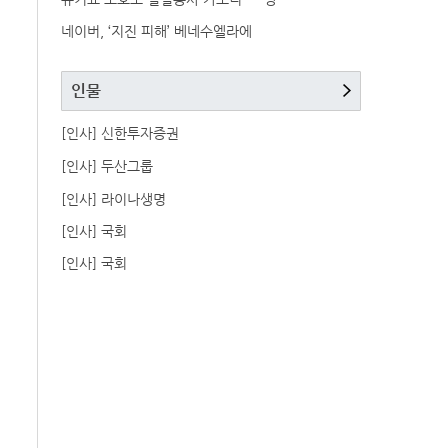
네이버, ‘지진 피해’ 베네수엘라에
인물
[인사] 신한투자증권
[인사] 두산그룹
[인사] 라이나생명
[인사] 국회
[인사] 국회