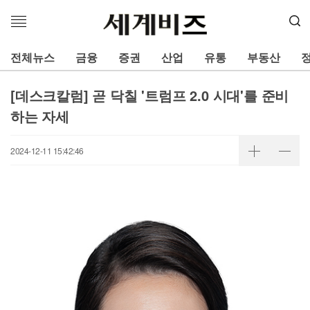
메
뉴
열
전체뉴스
금융
증권
산업
유통
부동산
기
[데스크칼럼] 곧 닥칠 '트럼프 2.0 시대'를 준비
하는 자세
2024-12-11 15:42:46