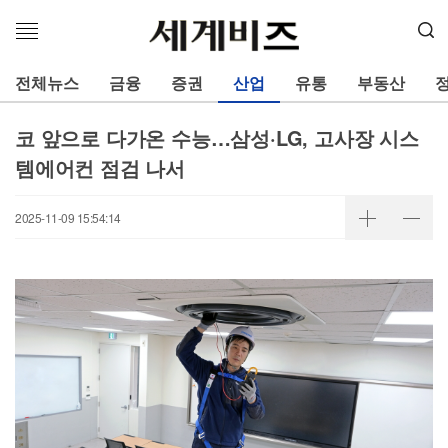
메
뉴
열
전체뉴스
금융
증권
산업
유통
부동산
기
코 앞으로 다가온 수능…삼성·LG, 고사장 시스
템에어컨 점검 나서
2025-11-09 15:54:14