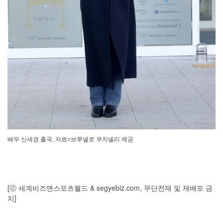
배우 신세경 출국. 자료=브루넬로 쿠치넬리 제공
[ⓒ 세계비즈앤스포츠월드 & segyebiz.com, 무단전재 및 재배포 금
지]