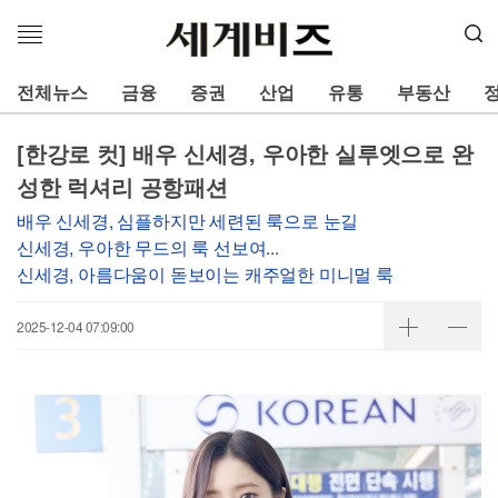
메
뉴
열
전체뉴스
금융
증권
산업
유통
부동산
기
[한강로 컷] 배우 신세경, 우아한 실루엣으로 완
성한 럭셔리 공항패션
배우 신세경, 심플하지만 세련된 룩으로 눈길
신세경, 우아한 무드의 룩 선보여...
신세경, 아름다움이 돋보이는 캐주얼한 미니멀 룩
2025-12-04 07:09:00