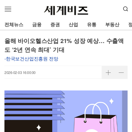
메
뉴
열
전체뉴스
금융
증권
산업
유통
부동산
기
올해 바이오헬스산업 21% 성장 예상… 수출액
도 ‘2년 연속 최대’ 기대
-한국보건산업진흥원 전망
2026-02-03 16:00:00