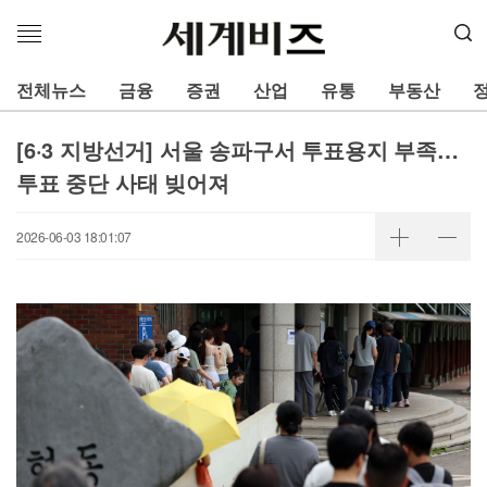
메
뉴
열
전체뉴스
금융
증권
산업
유통
부동산
기
[6·3 지방선거] 서울 송파구서 투표용지 부족…
투표 중단 사태 빚어져
2026-06-03 18:01:07