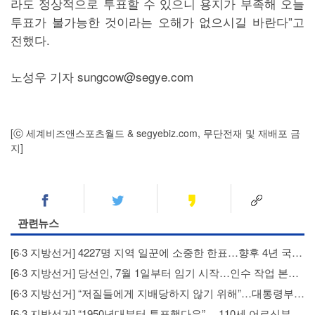
라도 정상적으로 투표할 수 있으니 용지가 부족해 오늘
투표가 불가능한 것이라는 오해가 없으시길 바란다”고
전했다.
노성우 기자 sungcow@segye.com
[ⓒ 세계비즈앤스포츠월드 & segyebiz.com, 무단전재 및 재배포 금
지]
관련뉴스
[6·3 지방선거] 4227명 지역 일꾼에 소중한 한표…향후 4년 국정 운영 분수령
[6·3 지방선거] 당선인, 7월 1일부터 임기 시작…인수 작업 본격화
[6∙3 지방선거] “저질들에게 지배당하지 않기 위해”…대통령부터 스타들까지 SNS '투표 독려'
[6·3 지방선거] “1950년대부터 투표했다우”… 110세 어르신부터 고3 학생까지 ‘소중한 한표’