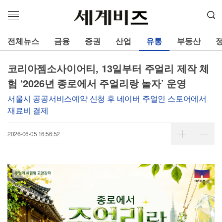
메
뉴
열
전체뉴스
금융
증권
산업
유통
부동산
기
코리아젬소사이어티, 13일부터 주얼리 제작 체
험 ‘2026년 종로에서 주얼리랑 놀자’ 운영
서울시 공공서비스예약 신청 후 네이버 주얼인 스토어에서
재료비 결제
2026-06-05 16:56:52