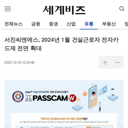
메
뉴
열
전체뉴스
금융
증권
산업
유통
부동산
기
서진씨엔에스, 2024년 1월 건설근로자 전자카
드제 전면 확대
2023-12-05 12:29:46