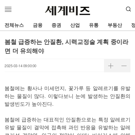
메
뉴
열
전체뉴스
금융
증권
산업
유통
부동산
기
봄철 급증하는 안질환, 시력교정술 계획 중이라
면 더 유의해야
2025-03-14 09:00:00
봄철에는 황사나 미세먼지, 꽃가루 등 알레르기를 유발
하는 물질이 많다. 이렇다보니 눈에 발생하는 안질환의
발생빈도가 높아진다.
봄철에 급증하는 대표적인 안질환으로는 특정 알레르기
유발 물질이 결막에 접촉해 과민 반응을 유발하는 알레
르기성 결막염, 안구의 점막이 아데노바이러스에 의해