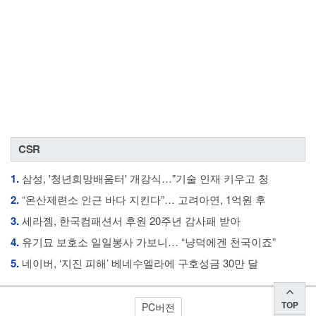
CSR
1.
삼성, '청년희망배움터' 개강식…"기술 인재 키우고 청
2.
“온산제련소 인근 바다 지킨다”… 고려아연, 1억원 후
3.
세라젬, 한국컴패션서 후원 20주년 감사패 받아
4.
유기묘 보호소 일일봉사 가보니… “냥덕에겐 천국이죠”
5.
네이버, ‘지진 피해’ 베네수엘라에 구호성금 30만 달
TOP
PC버전