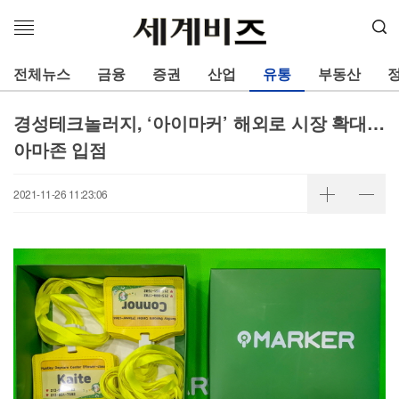
메
뉴
열
전체뉴스
금융
증권
산업
유통
부동산
기
경성테크놀러지, ‘아이마커’ 해외로 시장 확대…
아마존 입점
2021-11-26 11:23:06