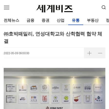
메
뉴
열
전체뉴스
금융
증권
산업
유통
부동산
기
㈜호박패밀리, 연성대학교와 산학협력 협약 체
결
2022-05-09 09:00:00