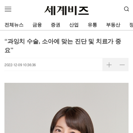
메
뉴
열
전체뉴스
금융
증권
산업
유통
부동산
기
“과잉치 수술, 소아에 맞는 진단 및 치료가 중
요”
2022-12-09 10:36:36