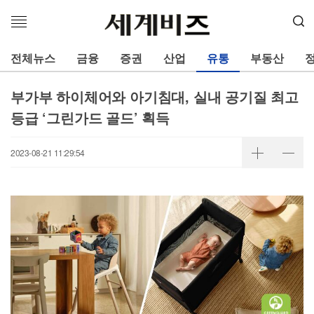
메
뉴
열
전체뉴스
금융
증권
산업
유통
부동산
기
부가부 하이체어와 아기침대, 실내 공기질 최고
등급 ‘그린가드 골드’ 획득
2023-08-21 11:29:54