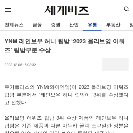
메
뉴
열
전체뉴스
금융
증권
산업
유통
부동산
기
YNM 레인보우 허니 립밤 ‘2023 올리브영 어워
즈’ 립밤부분 수상
2023-12-06 15:03:32
유키플러스의 YNM(와이엔엠)이 2023 올리브영 어워즈
립밤 부분에서 ‘레인보우 허니 립밤이 ’3위를 수상했다
고 전했다.
올리브영 어워즈 립밤 3위 수상 제품인 레인보우 허니
립밤은 기존 제품과 다른 마누카 꿀과 스쿠알란 성분을
함유해 입술 케어와 영양 보습에 특화된 제품이다.