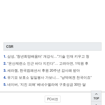
CSR
1.
삼성, '청년희망배움터' 개강식…"기술 인재 키우고 청
2.
“온산제련소 인근 바다 지킨다”… 고려아연, 1억원 후
3.
세라젬, 한국컴패션서 후원 20주년 감사패 받아
4.
유기묘 보호소 일일봉사 가보니… “냥덕에겐 천국이죠”
5.
네이버, ‘지진 피해’ 베네수엘라에 구호성금 30만 달
TOP
PC버전