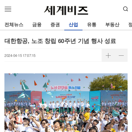
메
뉴
열
전체뉴스
금융
증권
산업
유통
부동산
기
대한항공, 노조 창립 60주년 기념 행사 성료
2024-04-15 17:07:15