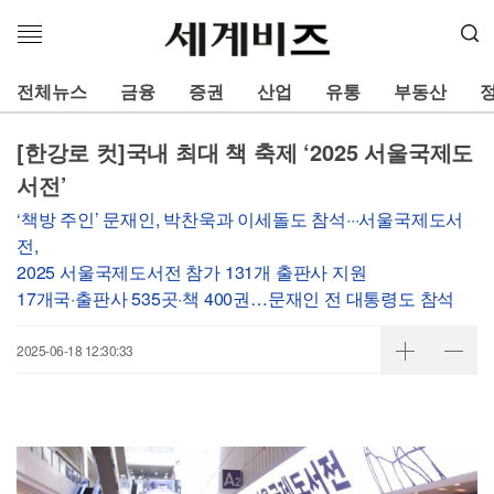
메
뉴
열
전체뉴스
금융
증권
산업
유통
부동산
기
[한강로 컷]국내 최대 책 축제 ‘2025 서울국제도
서전’
‘책방 주인’ 문재인, 박찬욱과 이세돌도 참석···서울국제도서
전,
2025 서울국제도서전 참가 131개 출판사 지원
17개국·출판사 535곳·책 400권…문재인 전 대통령도 참석
2025-06-18 12:30:33