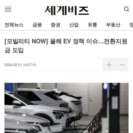
메
뉴
열
전체뉴스
금융
증권
산업
유통
부동산
기
[모빌리티 NOW] 올해 EV 정책 이슈…전환지원
금 도입
2026-02-01 14:37:15