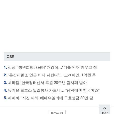
CSR
1.
삼성, '청년희망배움터' 개강식…"기술 인재 키우고 청
2.
“온산제련소 인근 바다 지킨다”… 고려아연, 1억원 후
3.
세라젬, 한국컴패션서 후원 20주년 감사패 받아
4.
유기묘 보호소 일일봉사 가보니… “냥덕에겐 천국이죠”
5.
네이버, ‘지진 피해’ 베네수엘라에 구호성금 30만 달
TOP
PC버전