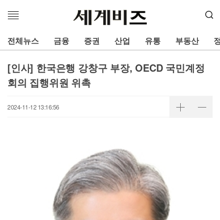
메
뉴
열
전체뉴스
금융
증권
산업
유통
부동산
기
[인사] 한국은행 강창구 부장, OECD 국민계정
회의 집행위원 위촉
2024-11-12 13:16:56